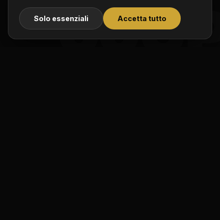
00U
Solo essenziali
Accetta tutto
INIZIA OGGI
Hai un progetto in mente?
Parliamone →