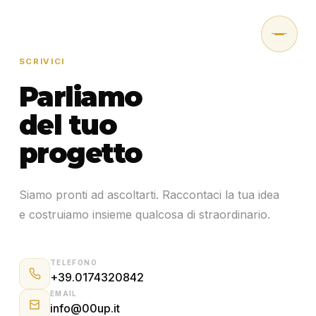
Home
Contatti
SCRIVICI
Apri un Ticket
Parliamo
Istruzione Mail
del tuo
progetto
Lavora con Noi
Siamo pronti ad ascoltarti. Raccontaci la tua idea
e costruiamo insieme qualcosa di straordinario.
TELEFONO
+39.0174320842
EMAIL
info@00up.it