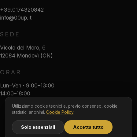
+39.0174320842
info@00up.it
SEDE
Vicolo del Moro, 6
12084 Mondovì (CN)
ORARI
Lun–Ven · 9:00–13:00
14:00–18:00
Utilizziamo cookie tecnici e, previo consenso, cookie
statistici anonimi.
Cookie Policy
.
© 2026 00Up S.r.l. S.B. · P.IVA 03899480044 ·
Solo essenziali
Accetta tutto
Capitale versato EUR 10.200
Privacy
Cookie