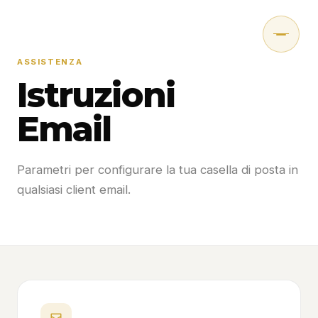
Home
Contatti
ASSISTENZA
Apri un Ticket
Istruzioni
Istruzione Mail
Email
Lavora con Noi
Parametri per configurare la tua casella di posta in
qualsiasi client email.